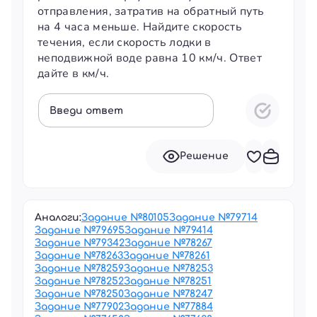
отправления, затратив на обратный путь
на 4 часа меньше. Найдите скорость
течения, если скорость лодки в
неподвижной воде равна 10 км/ч. Ответ
дайте в км/ч.
Введи ответ
Решение
Аналоги:
Задание №
80105
Задание №
79714
Задание №
79695
Задание №
79414
Задание №
79342
Задание №
78267
Задание №
78263
Задание №
78261
Задание №
78259
Задание №
78253
Задание №
78252
Задание №
78251
Задание №
78250
Задание №
78247
Задание №
77902
Задание №
77884