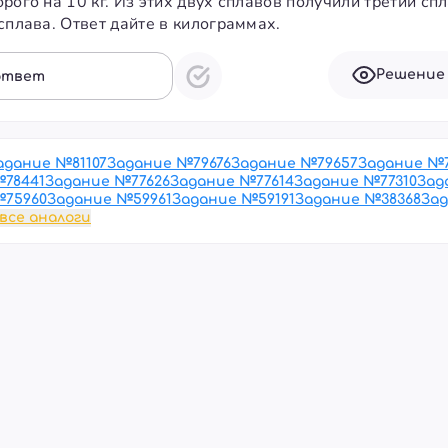
рого на 10 кг. Из этих двух сплавов получили третий с
сплава. Ответ дайте в килограммах.
Решение
ответ
адание №
81107
Задание №
79676
Задание №
79657
Задание №
№
78441
Задание №
77626
Задание №
77614
Задание №
77310
Зад
№
75960
Задание №
59961
Задание №
59191
Задание №
38368
За
все аналоги