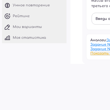
массы вто
третьего 
Умное повторение
Рейтинг
Введи 
Мои варианты
Моя статистика
Аналоги:
З
Задание 
Задание 
Показать 