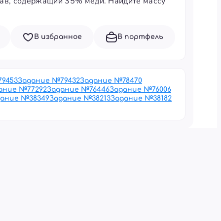
плав, содержащий 35% меди. Найдите массу
В избранное
В портфель
79453
Задание №
79432
Задание №
78470
ание №
77292
Задание №
76446
Задание №
76006
дание №
38349
Задание №
38213
Задание №
38182