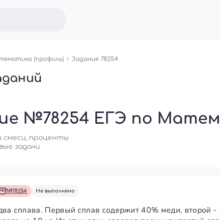
ематика (профиль)
Задание 78254
аданий
ие №78254 ЕГЭ по Матем
 и смеси, проценты
вые задачи
№78254
Не выполнено
два сплава. Первый сплав содержит 40% меди, второй -