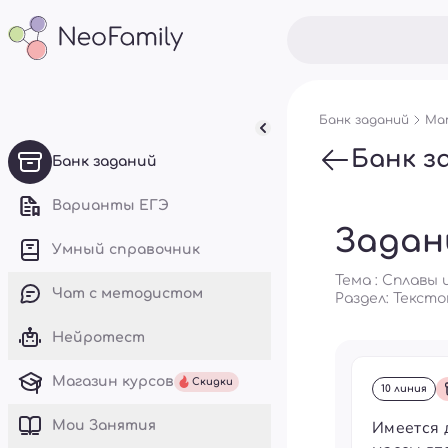
Банк заданий
Мат
Банк з
Банк заданий
Варианты ЕГЭ
Задан
Умный справочник
Тема : Сплавы
Чат с методистом
Раздел:
Тексто
Нейротест
Магазин курсов
Скидки
10 линия
Имеется 
Mои Занятия