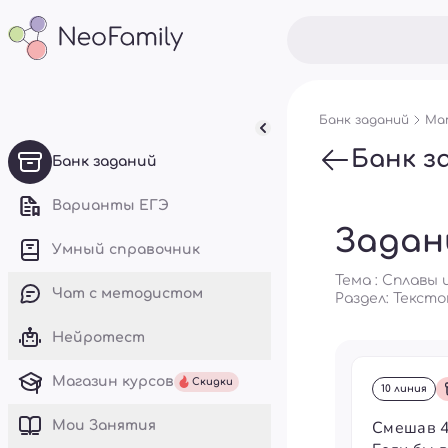
Банк заданий
Мат
Банк з
Банк заданий
Варианты ЕГЭ
Задан
Умный справочник
Тема : Сплавы
Чат с методистом
Раздел:
Тексто
Нейротест
Магазин курсов
Скидки
10 линия
Смешав 4
Mои Занятия