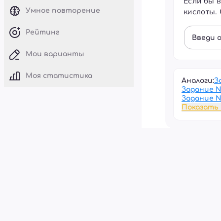
Если бы 
кислоты.
Умное повторение
Рейтинг
Введи 
Мои варианты
Моя статистика
Аналоги:
З
Задание 
Задание 
Показать 