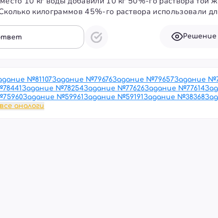
вместо 10 кг воды добавили 10 кг 50%-го раствора той ж
Сколько килограммов 45%-го раствора использовали дл
Решение
ответ
адание №
81107
Задание №
79676
Задание №
79657
Задание №
№
78441
Задание №
78254
Задание №
77626
Задание №
77614
За
№
75960
Задание №
59961
Задание №
59191
Задание №
38368
За
все аналоги