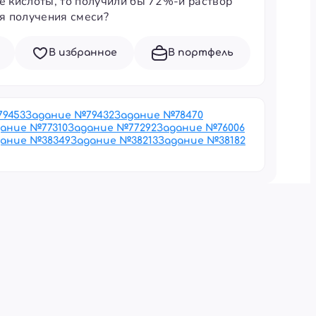
е кислоты, то получили бы 72%-й раствор
я получения смеси?
В избранное
В портфель
79453
Задание №
79432
Задание №
78470
дание №
77310
Задание №
77292
Задание №
76006
дание №
38349
Задание №
38213
Задание №
38182