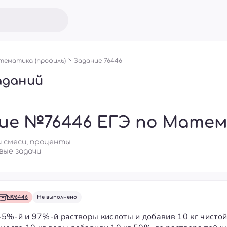
ематика (профиль)
Задание 76446
аданий
ие №76446 ЕГЭ по Матем
 и смеси, проценты
вые задачи
№76446
Не выполнено
5%-й и 97%-й растворы кислоты и добавив 10 кг чистой