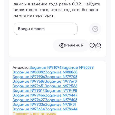
лампы в течение года равна 0,32. Найдите
вероятность того, что за год хотя бы одна
лампа не перегорит.
Введи ответ
Решение
Аналоги:
Задание №
81096
Задание №
80099
Задание №
80082
Задание №
80065
Задание №
79906
Задание №
79708
Задание №
79689
Задание №
79670
Задание №
79651
Задание №
79536
Задание №
79517
Задание №
79498
Задание №
79466
Задание №
79447
Задание №
79427
Задание №
79408
Задание №
79336
Задание №
78701
Задание №
78684
Задание №
78644
Показать все аналоги