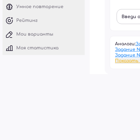
Умное повторение
Введи 
Рейтинг
Мои варианты
Аналоги:
З
Моя статистика
Задание 
Задание 
Показать 