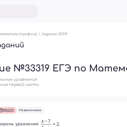
ематика (профиль)
Задание 33319
аданий
ие №33319 ЕГЭ по Матем
альные уравнения
ния первой части
№33319
Не выполнено
корень уравнения