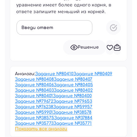
уравнение имеет более одного корня, в
ответе запишите меньший из корней.
Введи ответ
Решение
Аналоги:
Задание №
80410
Задание №
80409
Задание №
80408
Задание №
80407
Задание №
80406
Задание №
80405
Задание №
80403
Задание №
80402
Задание №
80401
Задание №
80400
Задание №
79672
Задание №
79653
Задание №
76238
Задание №
59957
Задание №
59901
Задание №
38578
Задание №
38575
Задание №
37884
Задание №
35773
Задание №
35771
Показать все аналоги