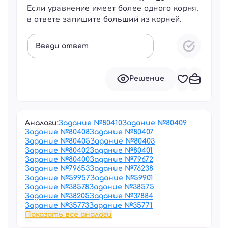
Если уравнение имеет более одного корня,
в ответе запишите больший из корней.
Введи ответ
Решение
Аналоги:
Задание №
80410
Задание №
80409
Задание №
80408
Задание №
80407
Задание №
80405
Задание №
80403
Задание №
80402
Задание №
80401
Задание №
80400
Задание №
79672
Задание №
79653
Задание №
76238
Задание №
59957
Задание №
59901
Задание №
38578
Задание №
38575
Задание №
38205
Задание №
37884
Задание №
35773
Задание №
35771
Показать все аналоги