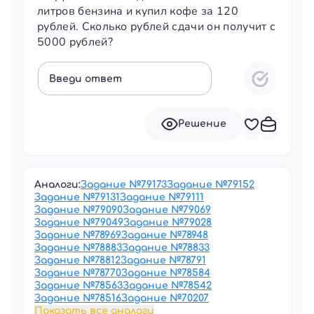
литров бензина и купил кофе за 120
рублей. Сколько рублей сдачи он получит с
5000 рублей?
Введи ответ
Решение
Аналоги:
Задание №
79173
Задание №
79152
Задание №
79131
Задание №
79111
Задание №
79090
Задание №
79069
Задание №
79049
Задание №
79028
Задание №
78969
Задание №
78948
Задание №
78883
Задание №
78833
Задание №
78812
Задание №
78791
Задание №
78770
Задание №
78584
Задание №
78563
Задание №
78542
Задание №
78516
Задание №
70207
Показать все аналоги