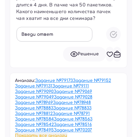
длится 4 дня. В пачке чая 50 пакетиков.
Какого наименьшего количества пачек
чая хватит на все дни семинара?
Введи ответ
Решение
Аналоги:
Задание №
79173
Задание №
79152
Задание №
79131
Задание №
79111
Задание №
79090
Задание №
79069
Задание №
79049
Задание №
79028
Задание №
78969
Задание №
78948
Задание №
78883
Задание №
78833
Задание №
78812
Задание №
78791
Задание №
78584
Задание №
78563
Задание №
78542
Задание №
78516
Задание №
78495
Задание №
70207
Показать все аналоги