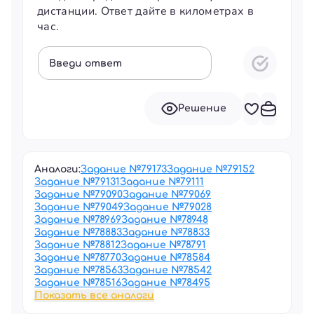
дистанции. Ответ дайте в километрах в
час.
Введи ответ
Решение
Аналоги:
Задание №
79173
Задание №
79152
Задание №
79131
Задание №
79111
Задание №
79090
Задание №
79069
Задание №
79049
Задание №
79028
Задание №
78969
Задание №
78948
Задание №
78883
Задание №
78833
Задание №
78812
Задание №
78791
Задание №
78770
Задание №
78584
Задание №
78563
Задание №
78542
Задание №
78516
Задание №
78495
Показать все аналоги