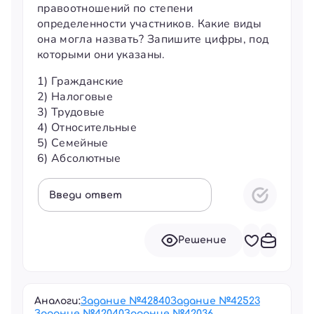
правоотношений по степени
определенности участников. Какие виды
она могла назвать? Запишите цифры, под
которыми они указаны.
1) Гражданские
2) Налоговые
3) Трудовые
4) Относительные
5) Семейные
6) Абсолютные
Введи ответ
Решение
Аналоги:
Задание №
42840
Задание №
42523
Задание №
42040
Задание №
42036