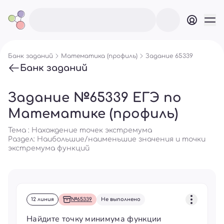
Банк заданий
Математика (профиль)
Задание 65339
Банк заданий
Задание №65339 ЕГЭ по
Математике (профиль)
Тема : Нахождение точек экстремума
Раздел:
Наибольшие/наименьшие значения и точки
экстремума функций
12 линия
№65339
Не выполнено
Найдите точку минимума функции