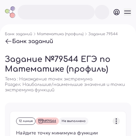
Банк заданий
Математика (профиль)
Задание 79544
Банк заданий
Задание №79544 ЕГЭ по
Математике (профиль)
Тема : Нахождение точек экстремума
Раздел:
Наибольшие/наименьшие значения и точки
экстремума функций
12 линия
№79544
Не выполнено
Найдите точку минимума функции