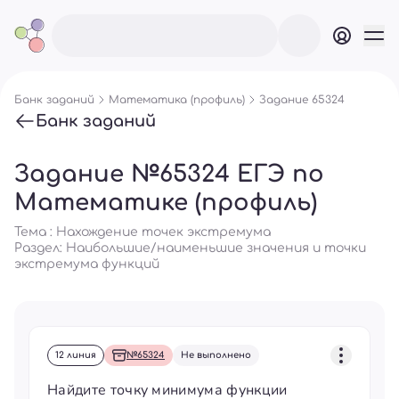
Банк заданий
Математика (профиль)
Задание 65324
Банк заданий
Задание №65324 ЕГЭ по
Математике (профиль)
Тема : Нахождение точек экстремума
Раздел:
Наибольшие/наименьшие значения и точки
экстремума функций
12 линия
№65324
Не выполнено
Найдите точку минимума функции