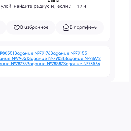
мулой, найдите радиус
если
и
В избранное
В портфель
№
80551
Задание №
79176
Задание №
79155
ание №
79051
Задание №
79031
Задание №
78972
ание №
78773
Задание №
78587
Задание №
78566