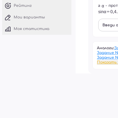
а
- прот
Рейтинг
Мои варианты
Введи 
Моя статистика
Аналоги:
З
Задание 
Задание 
Показать 