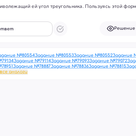
иволежащий ей угол треугольника. Пользуясь этой фор
Решение
ответ
адание №
80554
Задание №
80553
Задание №
80552
Задание 
№
79134
Задание №
79114
Задание №
79093
Задание №
79072
Зад
№
78951
Задание №
78887
Задание №
78836
Задание №
78815
Зад
все аналоги