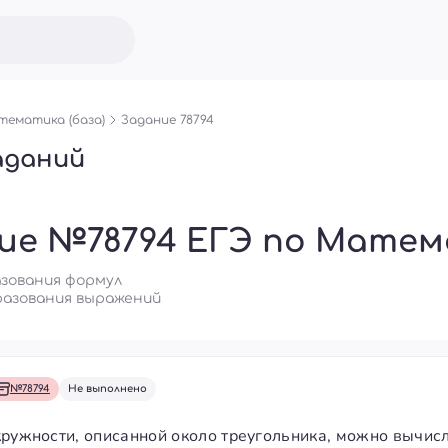
ематика (база)
Задание 78794
аданий
ие №78794 ЕГЭ по Матема
азования формул
азования выражений
№78794
Не выполнено
кружности, описанной около треугольника, можно вычис