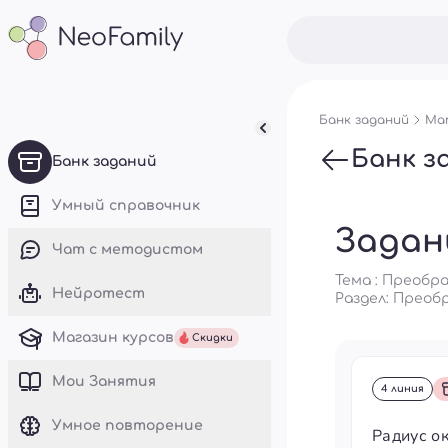
Банк заданий
Мат
Банк з
Банк заданий
Умный справочник
Задан
Чат с методистом
Тема : Преобр
Нейротест
Раздел:
Преобр
Магазин курсов
Скидки
Mои Занятия
4 линия
Умное повторение
Радиус о