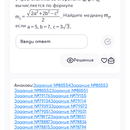
вычисляется по формуле
Найдите медиану
если
Введи ответ
Решение
Аналоги:
Задание №
80554
Задание №
80553
Задание №
80552
Задание №
80551
Задание №
79176
Задание №
79155
Задание №
79134
Задание №
79114
Задание №
79093
Задание №
79072
Задание №
79051
Задание №
79031
Задание №
78972
Задание №
78951
Задание №
78887
Задание №
78836
Задание №
78815
Задание №
78794