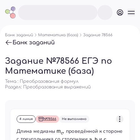
Банк заданий
Математика (база)
Задание 78566
Банк заданий
Задание №78566 ЕГЭ по
Математике (база)
Тема : Преобразования формул
Раздел:
Преобразования выражений
4 линия
№78566
Не выполнено
Длина медианы
проведённой к стороне
с треугольника со сторонами
и