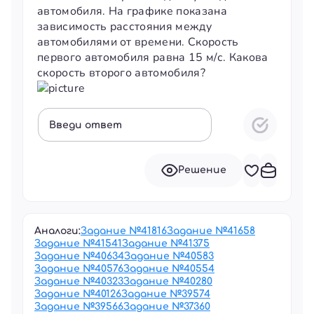
автомобиля. На графике показана
зависимость расстояния между
автомобилями от времени. Скорость
первого автомобиля равна 15 м/с. Какова
скорость второго автомобиля?
Введи ответ
Решение
Аналоги:
Задание №
41816
Задание №
41658
Задание №
41541
Задание №
41375
Задание №
40634
Задание №
40583
Задание №
40576
Задание №
40554
Задание №
40323
Задание №
40280
Задание №
40126
Задание №
39574
Задание №
39566
Задание №
37360