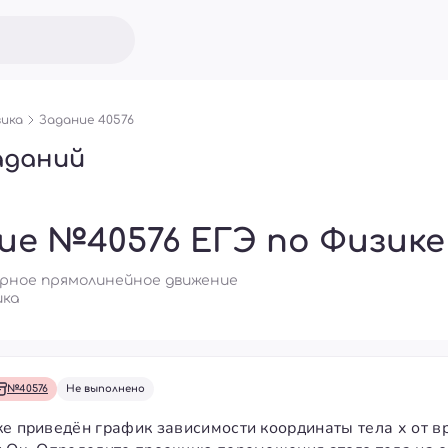
ика
Задание 40576
аданий
ие №40576 ЕГЭ по Физике
ерное прямолинейное движение
ика
№40576
Не выполнено
ке приведён график зависимости координаты тела х от 