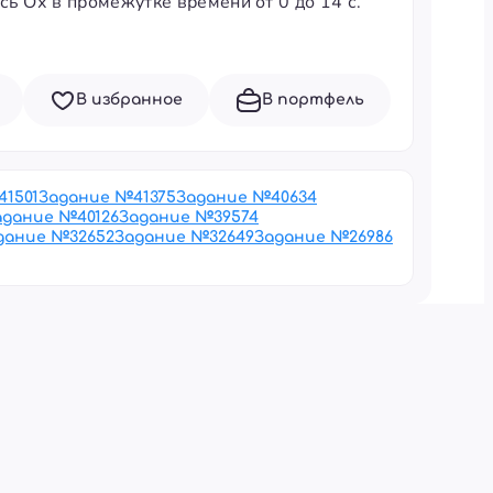
ь Ох в промежутке времени от 0 до 14 с.
В избранное
В портфель
41501
Задание №
41375
Задание №
40634
адание №
40126
Задание №
39574
дание №
32652
Задание №
32649
Задание №
26986