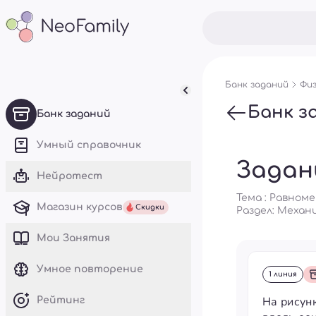
Банк заданий
Физ
Банк з
Банк заданий
Умный справочник
Задан
Нейротест
Тема : Равном
Магазин курсов
Скидки
Раздел:
Механ
Mои Занятия
Умное повторение
1 линия
На рисун
Рейтинг