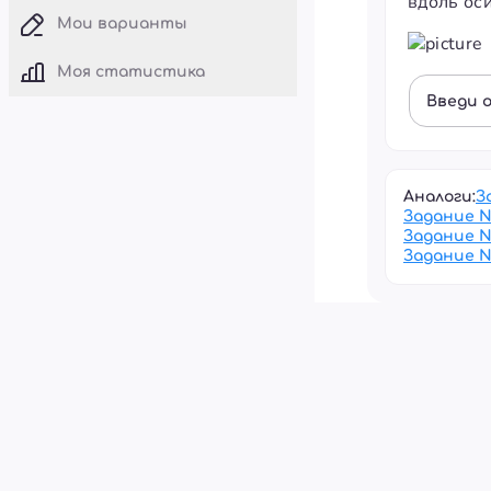
вдоль оси
Мои варианты
Моя статистика
Введи 
Аналоги:
З
Задание 
Задание 
Задание 