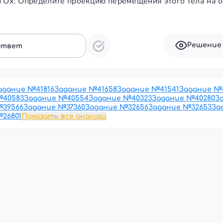
 Ох. Определите проекцию перемещения этого тела на ос
Решение
ответ
адание №
41816
Задание №
41658
Задание №
41541
Задание №
№
40583
Задание №
40554
Задание №
40323
Задание №
40280
З
№
39566
Задание №
37360
Задание №
32656
Задание №
32653
За
№
26801
Показать все аналоги