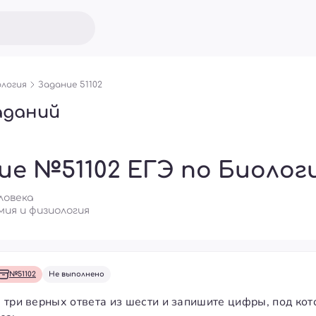
логия
Задание 51102
аданий
ие №51102 ЕГЭ по Биолог
еловека
ия и физиология
№51102
Не выполнено
 три верных ответа из шести и запишите цифры, под кот