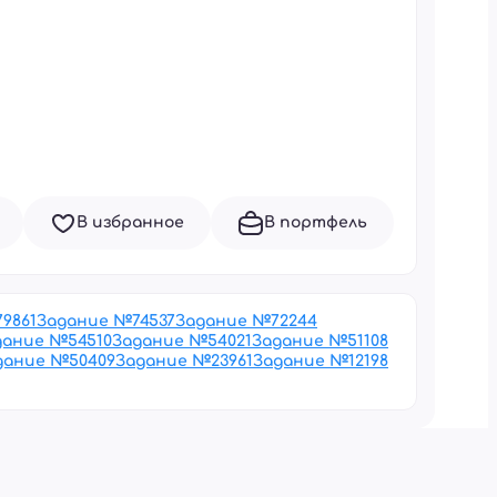
В избранное
В портфель
79861
Задание №
74537
Задание №
72244
дание №
54510
Задание №
54021
Задание №
51108
дание №
50409
Задание №
23961
Задание №
12198