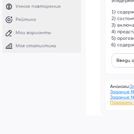
эпидерми
Умное повторение
1) содер
2) состои
Рейтинг
3) включ
4) предс
Мои варианты
5) орогов
6) содер
Моя статистика
Введи 
Аналоги:
З
Задание 
Задание 
Показать 