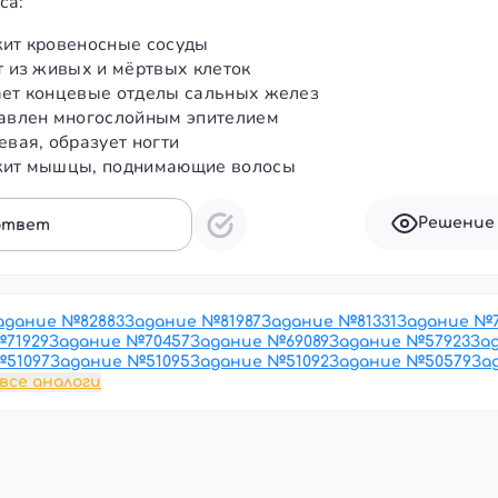
са:
жит кровеносные сосуды
т из живых и мёртвых клеток
ает концевые отделы сальных желез
тавлен многослойным эпителием
евая, образует ногти
жит мышцы, поднимающие волосы
Решение
ответ
адание №
82883
Задание №
81987
Задание №
81331
Задание №
№
71929
Задание №
70457
Задание №
69089
Задание №
57923
За
№
51097
Задание №
51095
Задание №
51092
Задание №
50579
За
все аналоги