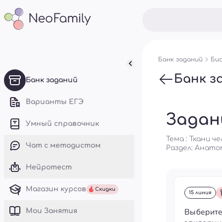
Банк заданий
Био
Банк з
Банк заданий
Варианты ЕГЭ
Задан
Умный справочник
Тема : Ткани ч
Чат с методистом
Раздел:
Анатом
Нейротест
Магазин курсов
Скидки
15 линия
Выберите
Mои Занятия