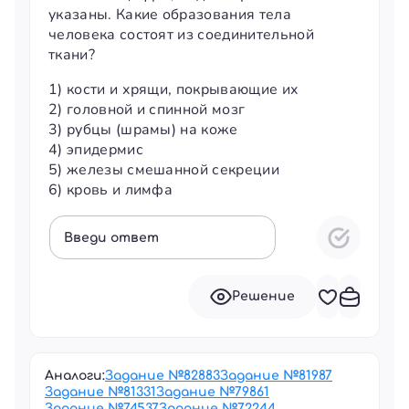
указаны. Какие образования тела
человека состоят из соединительной
ткани?
1) кости и хрящи, покрывающие их
2) головной и спинной мозг
3) рубцы (шрамы) на коже
4) эпидермис
5) железы смешанной секреции
6) кровь и лимфа
Введи ответ
Решение
Аналоги:
Задание №
82883
Задание №
81987
Задание №
81331
Задание №
79861
Задание №
74537
Задание №
72244