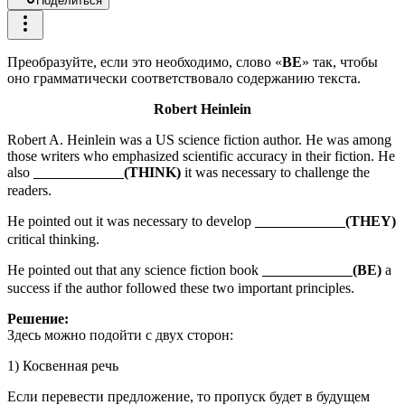
Поделиться
Преобразуйте, если это необходимо, слово «
BE
» так, чтобы
оно грамматически соответствовало содержанию текста.
Robert Heinlein
Robert A. Heinlein was a US science fiction author. He was among
those writers who emphasized scientific accuracy in their fiction. He
also
(THINK)
it was necessary to challenge the
readers.
He pointed out it was necessary to develop
(THEY)
critical thinking.
He pointed out that any science fiction book
(BE)
a
success if the author followed these two important principles.
Решение:
Здесь можно подойти с двух сторон:
1) Косвенная речь
Если перевести предложение, то пропуск будет в будущем