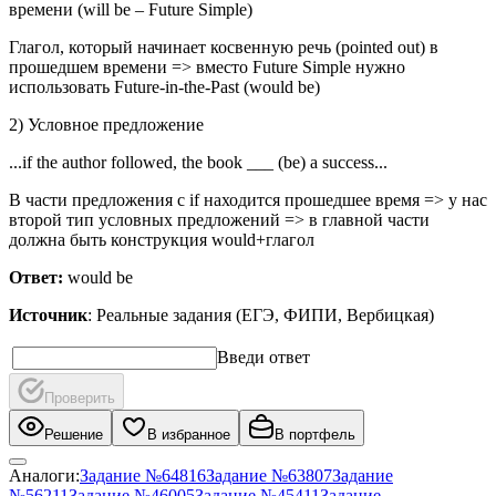
времени (will be – Future Simple)
Глагол, который начинает косвенную речь (pointed out) в
прошедшем времени => вместо Future Simple нужно
использовать Future-in-the-Past (would be)
2) Условное предложение
...if the author followed, the book ___ (be) a success...
В части предложения с if находится прошедшее время => у нас
второй тип условных предложений => в главной части
должна быть конструкция would+глагол
Ответ:
would be
Источник
: Реальные задания (ЕГЭ, ФИПИ, Вербицкая)
Введи ответ
Проверить
Решение
В избранное
В портфель
Аналоги:
Задание №
64816
Задание №
63807
Задание
№
56211
Задание №
46005
Задание №
45411
Задание