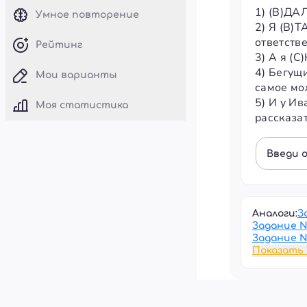
1) (В)ДАЛ
Умное повторение
2) Я (В)Т
ответстве
Рейтинг
3) А я (С
4) Бегущ
Мои варианты
самое мо
5) И у И
Моя статистика
рассказа
Введи 
Аналоги:
З
Задание 
Задание 
Показать 