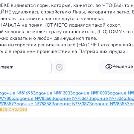
ЕКЕ виднеются горы, которые, кажется, во ЧТО(БЫ) то н
АЙНЕ удивлялась спокойствию Лизы, которая так легко, 
нность составить счастье другого человека.
)НАЧАЛА не понял, (ОТ)ЧЕГО поднялся такой хохот.
ий человек не может сразу остановиться, (ПО)ТОМУ что
жно сказать и о любом движущемся теле.
вана выспросили решительно всё (НА)СЧЁТ его прошло
ть о вчерашнем происшествии на Патриарших прудах.
Решение
ответ
адание №
81698
Задание №
81303
Задание №
81000
Задание №
№
79805
Задание №
78368
Задание №
78367
Задание №
78365
За
№
78359
Задание №
78358
Задание №
78357
Задание №
78356
За
все аналоги