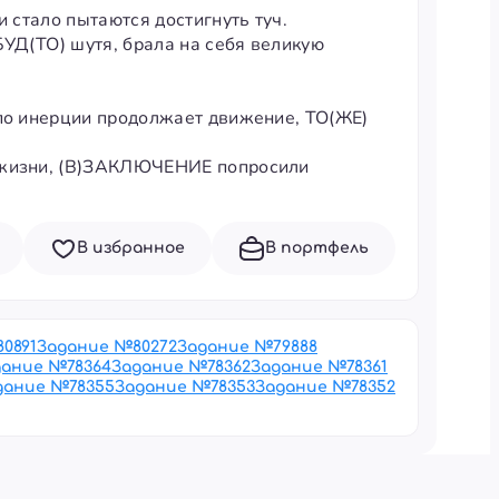
и стало пытаются достигнуть туч.
БУД(ТО) шутя, брала на себя великую
 по инерции продолжает движение, ТО(ЖЕ)
й жизни, (В)ЗАКЛЮЧЕНИЕ попросили
В избранное
В портфель
80891
Задание №
80272
Задание №
79888
дание №
78364
Задание №
78362
Задание №
78361
дание №
78355
Задание №
78353
Задание №
78352