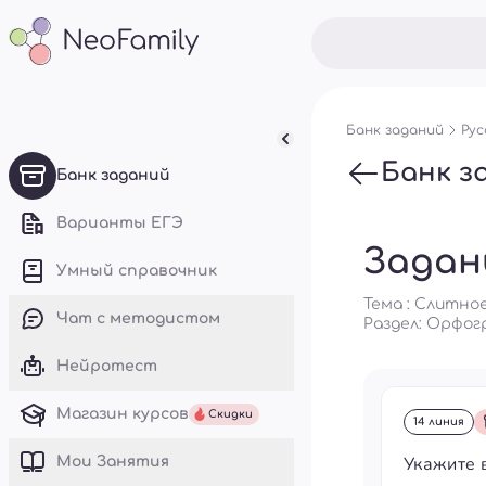
Банк заданий
Рус
Банк з
Банк заданий
Варианты ЕГЭ
Задан
Умный справочник
Тема : Слитно
Чат с методистом
Раздел:
Орфог
Нейротест
Магазин курсов
Скидки
14 линия
Укажите 
Mои Занятия