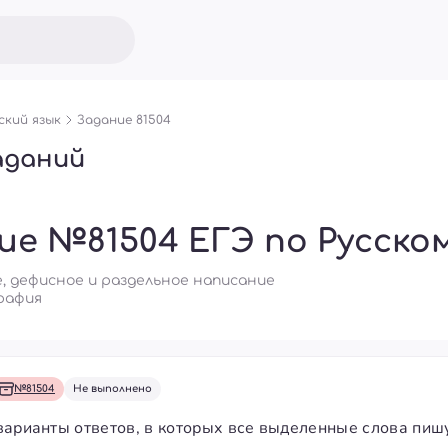
ский язык
Задание 81504
аданий
ие №81504 ЕГЭ по Русском
е, дефисное и раздельное написание
рафия
№81504
Не выполнено
варианты ответов, в которых все выделенные слова пиш