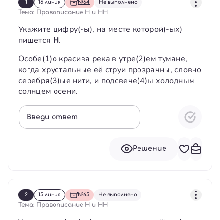
1
15 линия
№64
Не выполнено
Тема: Правописание Н и НН
Укажите цифру(-ы), на месте которой(-ых)
пишется
Н
.
Особе(1)о красива река в утре(2)ем тумане,
когда хрустальные её струи прозрачны, словно
серебря(3)ые нити, и подсвече(4)ы холодным
солнцем осени.
Введи ответ
Решение
2
15 линия
№65
Не выполнено
Тема: Правописание Н и НН