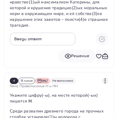
нравстве(1)ый максимализм Катерины, для
которой и крушение традицио(2)ых моральных
норм в окружающем мире, и её собстве(3)ое
нарушение этих заветов – поисти(4)е страшная
трагедия.
Введи ответ
Решение
4
15 линия
№67
Не выполнено
Тема: Правописание Н и НН
Укажите цифру(-ы), на месте которой(-ых)
пишется
Н
.
Среди развалин древнего города на прочных
столбах установле(1)ы колокола с