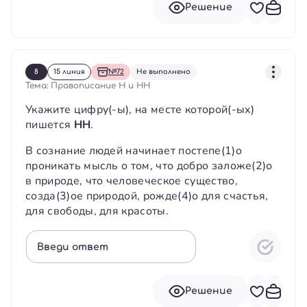
Решение
8
15 линия
№72
Не выполнено
Тема: Правописание Н и НН
Укажите цифру(-ы), на месте которой(-ых)
пишется
НН
.
В сознание людей начинает постепе(1)о
проникать мысль о том, что добро заложе(2)о
в природе, что человеческое существо,
созда(3)ое природой, рожде(4)о для счастья,
для свободы, для красоты.
Введи ответ
Решение