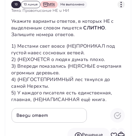
10
13 линия
№74
Не выполнено
Тема: Правописание НЕ и НИ
Укажите варианты ответов, в которых НЕ с
выделенным словом пишется
СЛИТНО
.
Запишите номера ответов.
1) Местами свет вовсе (НЕ)ПРОНИКАЛ под
густой навес сосновых ветвей.
2) (НЕ)ХОЧЕТСЯ о людях думать плохо.
3) Впереди показались (НЕ)ЯСНЫЕ очертания
огромных деревьев.
4) (НЕ)ГОСТЕПРИИМНЫЙ лес тянулся до
самой Нерехты.
5) У каждого писателя есть единственная,
главная, (НЕ)НАПИСАННАЯ ещё книга.
Введи ответ
Решение