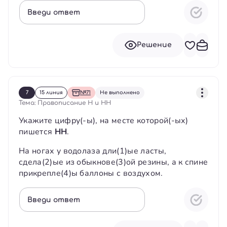
Введи ответ
Решение
7
15 линия
№71
Не выполнено
Тема: Правописание Н и НН
Укажите цифру(-ы), на месте которой(-ых)
пишется
НН
.
На ногах у водолаза дли(1)ые ласты,
сдела(2)ые из обыкнове(3)ой резины, а к спине
прикрепле(4)ы баллоны с воздухом.
Введи ответ