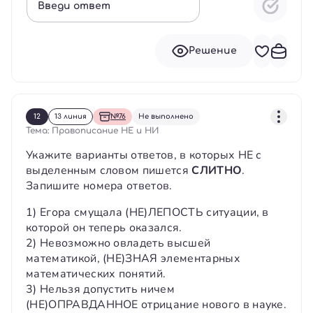
Введи ответ
Решение
12
13 линия
№76
Не выполнено
Тема: Правописание НЕ и НИ
Укажите варианты ответов, в которых НЕ с
выделенным словом пишется
СЛИТНО
.
Запишите номера ответов.
1) Егора смущала (НЕ)ЛЕПОСТЬ ситуации, в
которой он теперь оказался.
2) Невозможно овладеть высшей
математикой, (НЕ)ЗНАЯ элементарных
математических понятий.
3) Нельзя допустить ничем
(НЕ)ОПРАВДАННОЕ отрицание нового в науке.