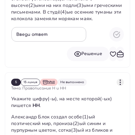
высече(2)ыми на них подли(3)ыми греческими
письменами. В студё(4)ые осенние туманы эти
колокола заменяли морякам маяк.
Введи ответ
Решение
5
15 линия
№68
Не выполнено
Тема: Правописание Н и НН
Укажите цифру(-ы), на месте которой(-ых)
пишется
НН
.
Александр Блок создал особе(1)ый
поэтический мир, прониза(2)ый синим и
пурпурным цветом, сотка(3)ый из бликов и