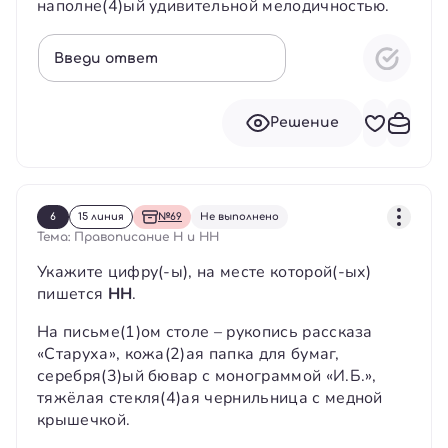
наполне(4)ый удивительной мелодичностью.
Введи ответ
Решение
6
15 линия
№69
Не выполнено
Тема: Правописание Н и НН
Укажите цифру(-ы), на месте которой(-ых)
пишется
НН
.
На письме(1)ом столе – рукопись рассказа
«Старуха», кожа(2)ая папка для бумаг,
серебря(3)ый бювар с монограммой «И.Б.»,
тяжёлая стекля(4)ая чернильница с медной
крышечкой.