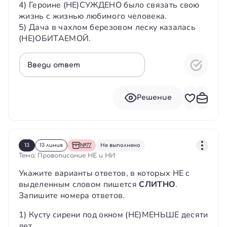
4) Героине (НЕ)СУЖДЕНО было связать свою
жизнь с жизнью любимого человека.
5) Дача в чахлом березовом леску казалась
(НЕ)ОБИТАЕМОЙ.
Введи ответ
Решение
13
13 линия
№77
Не выполнено
Тема: Правописание НЕ и НИ
Укажите варианты ответов, в которых НЕ с
выделенным словом пишется
СЛИТНО
.
Запишите номера ответов.
1) Кусту сирени под окном (НЕ)МЕНЬШЕ десяти
лет.