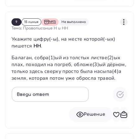
9
15 линия
№73
Не выполнено
Тема: Правописание Н и НН
Укажите цифру(-ы), на месте которой(-ых)
пишется
НН
.
Балаган, собра(1)ый из толстых листве(2)ых
плах, походил на погреб, обложе(3)ый дёрном,
только здесь сверху просто была насыпа(4)а
земля, которая потом уже обросла травой.
Введи ответ
Решение