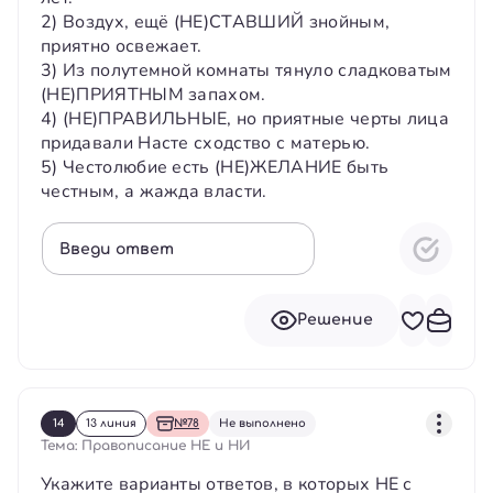
2) Воздух, ещё (НЕ)СТАВШИЙ знойным,
приятно освежает.
3) Из полутемной комнаты тянуло сладковатым
(НЕ)ПРИЯТНЫМ запахом.
4) (НЕ)ПРАВИЛЬНЫЕ, но приятные черты лица
придавали Насте сходство с матерью.
5) Честолюбие есть (НЕ)ЖЕЛАНИЕ быть
честным, а жажда власти.
Введи ответ
Решение
14
13 линия
№78
Не выполнено
Тема: Правописание НЕ и НИ
Укажите варианты ответов, в которых НЕ с