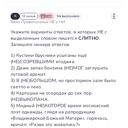
15
13 линия
№79
Не выполнено
Тема: Правописание НЕ и НИ
Укажите варианты ответов, в которых НЕ с
выделенным словом пишется
СЛИТНО
.
Запишите номера ответов.
1) Кустики брусники усыпаны ещё
(НЕ)СОЗРЕВШИМИ ягодами.
2) Даже запах бензина (НЕ)МОГ заглушить
луговой аромат.
3) В (НЕ)БОЛЬШОМ, но просторном зале было
светло и тихо.
4) Картошка на огородах до сих пор
(НЕ)ВЫКОПАНА.
5) Модный (НЕ)КОТОРОЕ время московский
поэт однажды, глядя на репродукцию
«Владимирской Божьей Матери», горячась,
кричал: «Разве это живопись?»