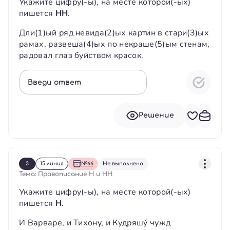
Укажите цифру(-ы), на месте которой(-ых)
пишется
НН
.
Дли(1)ый ряд невида(2)ых картин в стари(3)ых
рамах, развеша(4)ых по некраше(5)ым стенам,
радовал глаз буйством красок.
Введи ответ
Решение
3
15 линия
№66
Не выполнено
Тема: Правописание Н и НН
Укажите цифру(-ы), на месте которой(-ых)
пишется
Н
.
И Варваре, и Тихону, и Кудряшý чужд