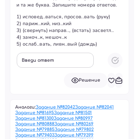
и та же буква. Запишите номера ответов.
1) исповед..ваться, просов..вать (руку)
2) париж..кий, низ..кий
3) (свернуть) направ.., (встать) засветл..
4) замоч..к, мешоч..к
5) ослаб..вать, ливн..вый (дождь)
Введи ответ
Решение
Аналоги:
Задание №
82042
Задание №
82041
Задание №
81695
Задание №
81501
Задание №
81300
Задание №
80997
Задание №
80888
Задание №
80269
Задание №
79885
Задание №
79802
Задание №
79403
Задание №
79399