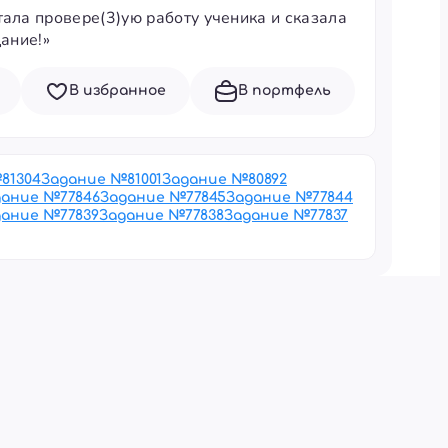
тала провере(3)ую работу ученика и сказала
дание!»
В избранное
В портфель
№
81304
Задание №
81001
Задание №
80892
дание №
77846
Задание №
77845
Задание №
77844
дание №
77839
Задание №
77838
Задание №
77837