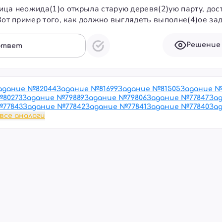
ица неожида(1)о открыла старую деревя(2)ую парту, дос
Вот пример того, как должно выглядеть выполне(4)ое за
Решение
ответ
адание №
82044
Задание №
81699
Задание №
81505
Задание 
№
80273
Задание №
79889
Задание №
79806
Задание №
77847
За
№
77843
Задание №
77842
Задание №
77841
Задание №
77840
За
все аналоги