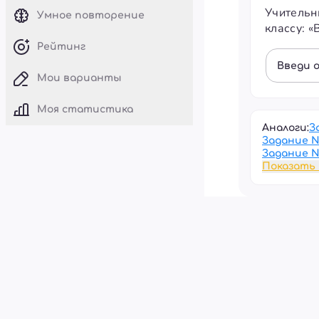
Учительн
Умное повторение
классу: «
Рейтинг
Введи 
Мои варианты
Моя статистика
Аналоги:
З
Задание 
Задание 
Показать 