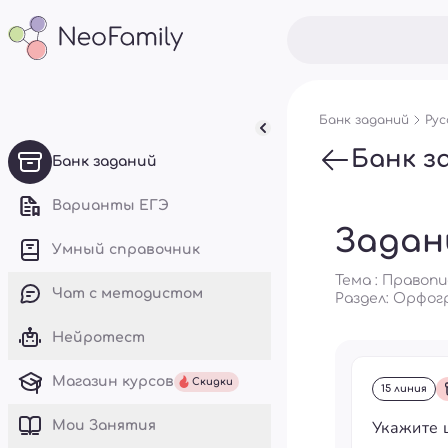
Банк заданий
Рус
Банк з
Банк заданий
Варианты ЕГЭ
Задан
Умный справочник
Тема : Правоп
Чат с методистом
Раздел:
Орфог
Нейротест
Магазин курсов
Скидки
15 линия
Укажите 
Mои Занятия