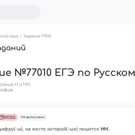
ский язык
Задание 77010
аданий
ие №77010 ЕГЭ по Русском
исание Н и НН
рафия
№77010
Не выполнено
цифру(-ы), на месте которой(-ых) пишется
НН.