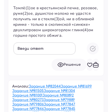
Томлё(1)ое в крестьянской печке, розовое,
румя(2)ое, душистое молоко не удастся
получить ни в стекля(3)ой, ни в обливной
кринке - только в скопинской «синюхе»
двухлитровом широкогорлом глиня(4)ом
горшке простого обжига.
Введи ответ
Решение
Аналоги:
Задание №
82044
Задание №
81699
Задание №
81505
Задание №
81304
Задание №
81001
Задание №
80892
Задание №
80273
Задание №
79889
Задание №
79806
Задание №
77847
Задание №
77846
Задание №
77845