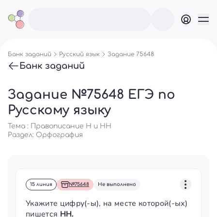
Банк заданий
Русский язык
Задание 75648
Банк заданий
Задание №75648 ЕГЭ по
Русскому языку
Тема : Правописание Н и НН
Раздел:
Орфография
15 линия
№75648
Не выполнено
Укажите цифру(-ы), на месте которой(-ых)
пишется
НН.