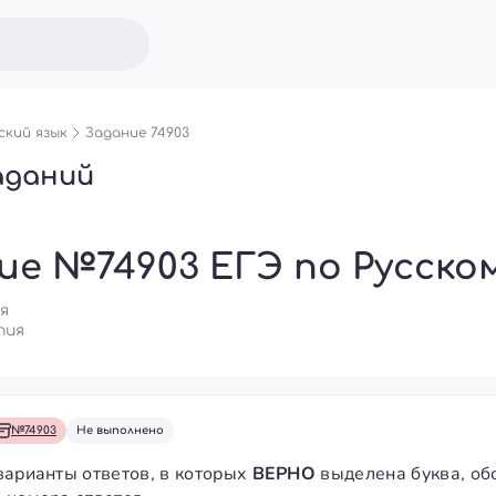
ский язык
Задание 74903
аданий
ие №74903 ЕГЭ по Русском
я
пия
№74903
Не выполнено
варианты ответов, в которых
ВЕРНО
выделена буква, об