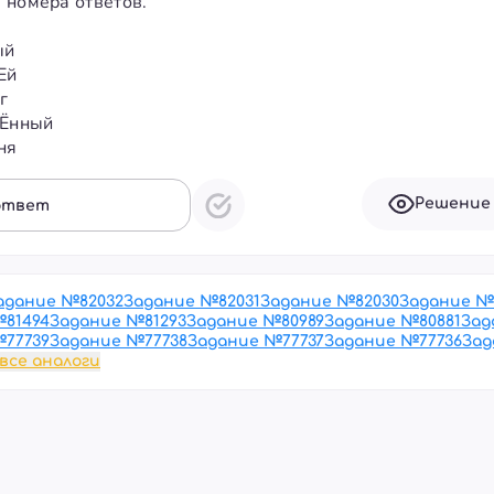
 номера ответов.
ый
Ей
г
чЁнный
ня
Решение
ответ
адание №
82032
Задание №
82031
Задание №
82030
Задание №
№
81494
Задание №
81293
Задание №
80989
Задание №
80881
Зад
№
77739
Задание №
77738
Задание №
77737
Задание №
77736
Зад
все аналоги