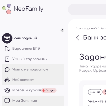
Банк заданий
Рус
Банк з
Банк заданий
Варианты ЕГЭ
Задан
Умный справочник
Тема : Ударени
Чат с методистом
Раздел:
Орфоэ
Нейротест
Магазин курсов
Скидки
4 линия
Укажите 
Mои Занятия