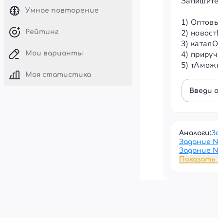
Запишите
Умное повторение
1) Оптов
2) новост
Рейтинг
3) каталО
4) приру
Мои варианты
5) тАмож
Моя статистика
Введи 
Аналоги:
З
Задание 
Задание 
Показать 