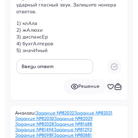
ударный гласный звук. Запишите номера
ответов.
1)
клАла
2)
жАлюзи
3)
диспансЕр
4)
бухгАлтеров
5)
значИмый
Введи ответ
Решение
Аналоги:
Задание №
82032
Задание №
82031
Задание №
82030
Задание №
82029
Задание №
82028
Задание №
81688
Задание №
81494
Задание №
81293
Задание №
80989
Задание №
80881