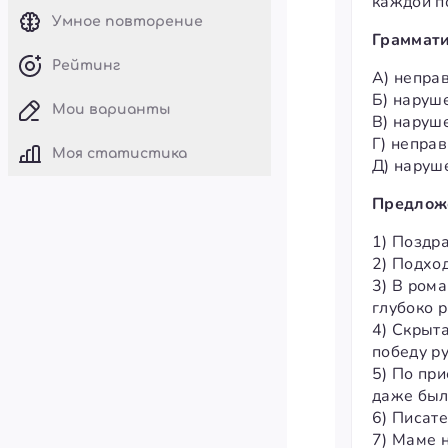
каждой п
Умное повторение
Граммат
Рейтинг
A) непра
Б) наруш
Мои варианты
B) наруш
Г) непра
Моя статистика
Д) наруш
Предлож
1) Поздр
2) Подход
3) В ром
глубоко 
4) Скрыт
победу ру
5) По пр
даже был
6) Писат
7) Маме 