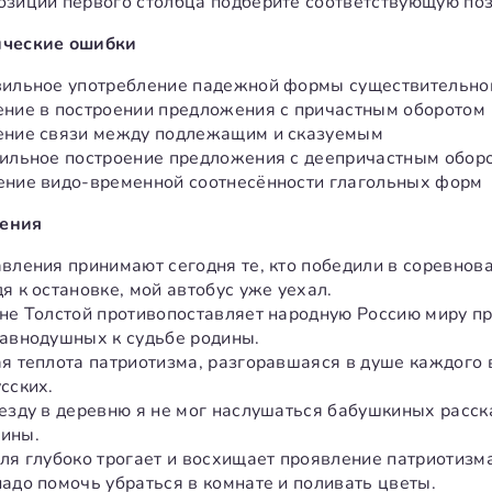
озиции первого столбца подберите соответствующую поз
ические ошибки
вильное употребление падежной формы существительног
ение в построении предложения с причастным оборотом
ение связи между подлежащим и сказуемым
вильное построение предложения с деепричастным обор
ение видо-временной соотнесённости глагольных форм
ения
авления принимают сегодня те, кто победили в соревнов
я к остановке, мой автобус уже уехал.
ане Толстой противопоставляет народную Россию миру п
равнодушных к судьбе родины.
ая теплота патриотизма, разгоравшаяся в душе каждого 
сских.
иезду в деревню я не мог наслушаться бабушкиных расс
ины.
еля глубоко трогает и восхищает проявление патриотизма
надо помочь убраться в комнате и поливать цветы.