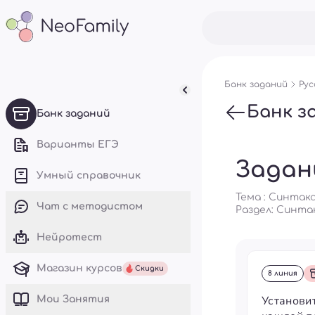
Банк заданий
Рус
Банк з
Банк заданий
Варианты ЕГЭ
Задан
Умный справочник
Тема : Синтак
Чат с методистом
Раздел:
Синта
Нейротест
Магазин курсов
Скидки
8 линия
Установи
Mои Занятия