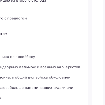
ицию из второго столбца.
о с предлогом
отом
аниях по волейболу.
ридворных вельмож и военных карьеристов,
воина, и общий дух войска обусловили
казов, больше напоминавших сказки или
.