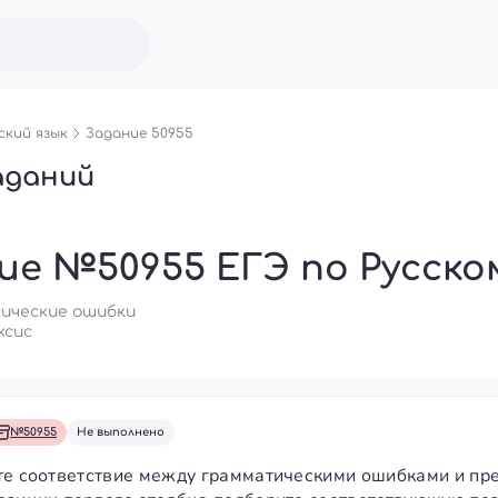
ский язык
Задание 50955
аданий
ие №50955 ЕГЭ по Русско
сические ошибки
ксис
№50955
Не выполнено
те соответствие между грамматическими ошибками и пре