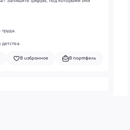
Ф? Запишите цифры, под которыми они
 труда.
 детства.
В избранное
В портфель