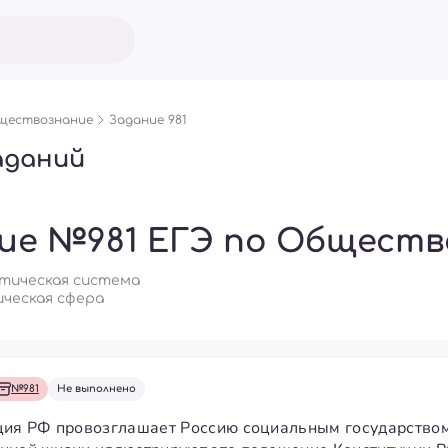
ществознание
Задание 981
аданий
ие №981 ЕГЭ по Общест
литическая система
ческая сфера
№981
Не выполнено
ция РФ провозглашает Россию социальным государством