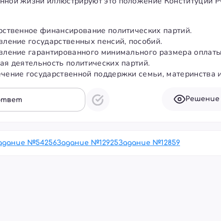
нной жизни иллюстрируют это положение Конституции Р
арственное финансирование политических партий.
овление государственных пенсий, пособий.
овление гарантированного минимального размера оплаты
ная деятельность политических партий.
ечение государственной поддержки семьи, материнства и
Решение
ответ
адание №
54256
Задание №
12925
Задание №
12859