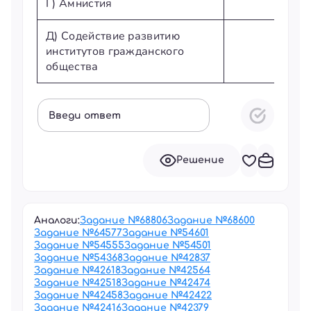
Г) Амнистия
Д) Содействие развитию
институтов гражданского
общества
Введи ответ
Решение
Аналоги:
Задание №
68806
Задание №
68600
Задание №
64577
Задание №
54601
Задание №
54555
Задание №
54501
Задание №
54368
Задание №
42837
Задание №
42618
Задание №
42564
Задание №
42518
Задание №
42474
Задание №
42458
Задание №
42422
Задание №
42416
Задание №
42379