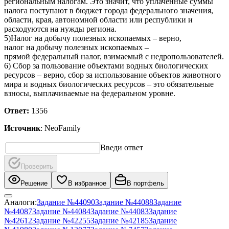
региональным налогам. Это значит, что уплаченные суммы
налога поступают в бюджет города федерального значения,
области, края, автономной области или республики и
расходуются на нужды региона.
5)Налог на добычу полезных ископаемых – верно,
налог на добычу полезных ископаемых –
прямой федеральный налог, взимаемый с недропользователей.
6) Сбор за пользование объектами водных биологических
ресурсов – верно, сбор за использование объектов животного
мира и водных биологических ресурсов – это обязательные
взносы, выплачиваемые на федеральном уровне.
Ответ:
1356
Источник
: NeoFamily
Введи ответ
Проверить
Решение
В избранное
В портфель
Аналоги:
Задание №
44090
Задание №
44088
Задание
№
44087
Задание №
44084
Задание №
44083
Задание
№
42612
Задание №
42255
Задание №
42185
Задание