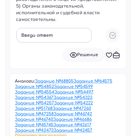
5) Органы законодательной,
исполнительной и судебной власти
самостоятельны.
Введи ответ
Решение
Аналоги:
Задание №
68805
Задание №
64575
Задание №
54852
Задание №
54599
Задание №
54554
Задание №
54497
Задание №
54367
Задание №
54323
Задание №
54257
Задание №
54222
Задание №
51768
Задание №
47260
Задание №
47258
Задание №
46742
Задание №
46740
Задание №
46686
Задание №
45745
Задание №
42617
Задание №
42473
Задание №
42457
Показать все аналоги