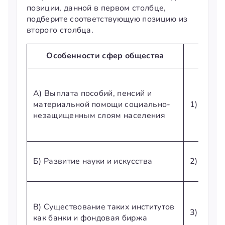
позиции, данной в первом столбце,
подберите соответствующую позицию из
второго столбца.
Особенности
с
фер
общества
Сферы
А) Выплата пособий, пенсий и
материальной помощи социально-
1) Духо
незащищенным слоям населения
Б) Развитие науки и искусства
2) Экон
В) Существование таких институтов
3) Соци
как банки и фондовая биржа