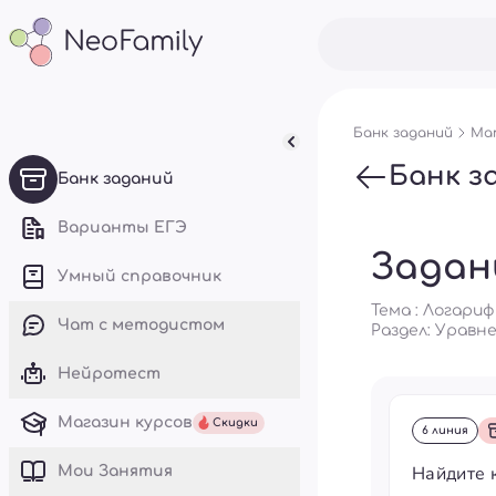
Банк заданий
Мат
Банк з
Банк заданий
Варианты ЕГЭ
Задан
Умный справочник
Тема : Логари
Чат с методистом
Раздел:
Уравне
Нейротест
Магазин курсов
Скидки
6 линия
Найдите 
Mои Занятия