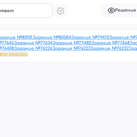
Решение
ответ
адание №
80101
Задание №
80084
Задание №
79410
Задание №
№
77646
Задание №
77634
Задание №
77480
Задание №
77468
За
№
76408
Задание №
76226
Задание №
76223
Задание №
76222
За
все аналоги