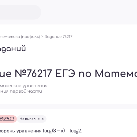
ематика (профиль)
Задание 76217
аданий
ие №76217 ЕГЭ по Матем
фмические уравнения
ния первой части
№76217
Не выполнено
корень уравнения