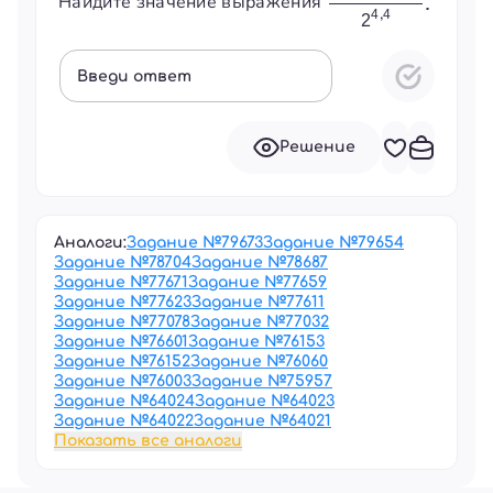
Найдите значение выражения
Введи ответ
Решение
Аналоги:
Задание №
79673
Задание №
79654
Задание №
78704
Задание №
78687
Задание №
77671
Задание №
77659
Задание №
77623
Задание №
77611
Задание №
77078
Задание №
77032
Задание №
76601
Задание №
76153
Задание №
76152
Задание №
76060
Задание №
76003
Задание №
75957
Задание №
64024
Задание №
64023
Задание №
64022
Задание №
64021
Показать все аналоги