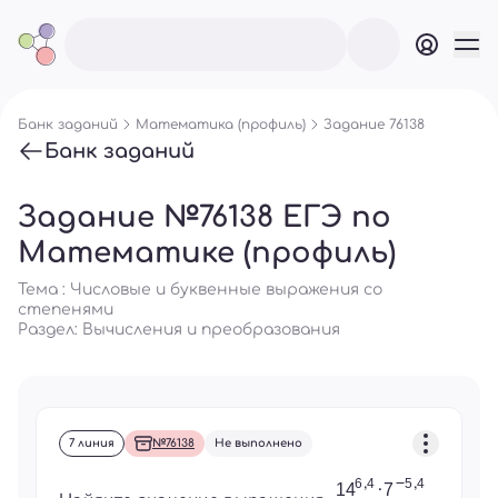
Банк заданий
Математика (профиль)
Задание 76138
Банк заданий
Задание №76138 ЕГЭ по
Математике (профиль)
Тема : Числовые и буквенные выражения со
степенями
Раздел:
Вычисления и преобразования
7 линия
№76138
Не выполнено