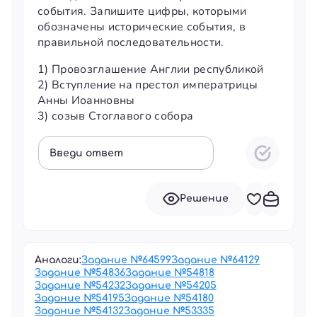
события. Запишите цифры, которыми
обозначены исторические события, в
правильной последовательности.
1) Провозглашение Англии республикой
2) Вступление на престол императрицы
Анны Иоанновны
3) созыв Стоглавого собора
Введи ответ
Решение
Аналоги:
Задание №
64599
Задание №
64129
Задание №
54836
Задание №
54818
Задание №
54232
Задание №
54205
Задание №
54195
Задание №
54180
Задание №
54132
Задание №
53335