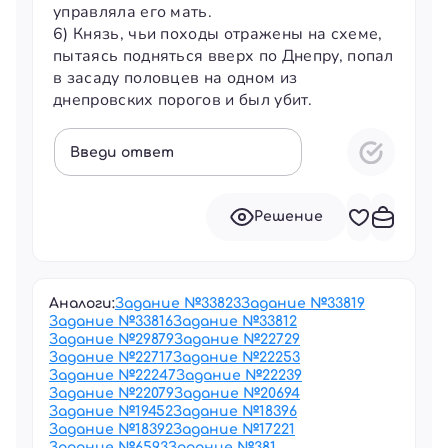
управляла его мать.
6) Князь, чьи походы отражены на схеме,
пытаясь подняться вверх по Днепру, попал
в засаду половцев на одном из
днепровских порогов и был убит.
Введи ответ
Решение
Аналоги:
Задание №
33823
Задание №
33819
Задание №
33816
Задание №
33812
Задание №
29879
Задание №
22729
Задание №
22717
Задание №
22253
Задание №
22247
Задание №
22239
Задание №
22079
Задание №
20694
Задание №
19452
Задание №
18396
Задание №
18392
Задание №
17221
Задание №
6593
Задание №
381