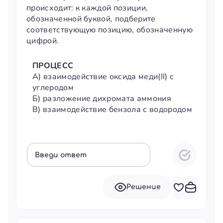
происходит: к каждой позиции,
обозначенной буквой, подберите
соответствующую позицию, обозначенную
цифрой.
ПРОЦЕСС
ТИП
А)
взаимодействие оксида меди(II) с
1)
р
углеродом
2)
р
Б)
разложение дихромата аммония
3)
з
В)
взаимодействие бензола с водородом
восс
4)
с
Введи ответ
Решение