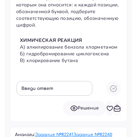
которым она относится: к каждой позиции,
обозначенной буквой, подберите
соответствующую позицию, обозначенную
цифрой.
ХИМИЧЕСКАЯ РЕАКЦИЯ
ТИП
А)
алкилирование бензола хлорметаном
1)
п
Б)
гидробромирование циклогексена
2)
з
В)
хлорирование бутана
3)
з
4)
п
Введи ответ
Решение
Аналоги:
Задание №
82241
Задание №
82240