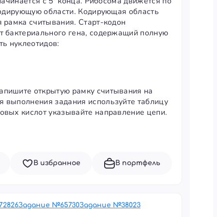
начинается с 5' конца. Рибосома движется по
екодирующую области. Кодирующая область
я рамка считывания. Старт-кодон
нт бактериального гена, содержащий полную
ть нуклеотидов:
Запишите открытую рамку считывания на
я выполнения задания используйте таблицу
новых кислот указывайте направление цепи.
В избранное
В портфель
72826
Задание №
65730
Задание №
38023