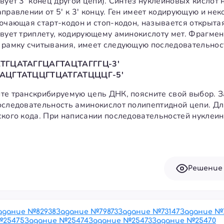
вует 3' конец другой цепи). Синтез нуклеиновых кислот 
аправлении от 5' к 3' концу. Ген имеет кодирующую и н
лючающая старт-кодон и стоп-кодон, называется открыта
твует триплету, кодирующему аминокислоту мет. Фрагме
 рамку считывания, имеет следующую последовательнос
АТГЦАТАГГЦАГТАЦТАГГГЦ-3'
ТАЦГТАТЦЦГТЦАТГАТЦЦЦГ-5'
те транскрибируемую цепь ДНК, поясните свой выбор. 
оследовательность аминокислот полипептидной цепи. Дл
ского кода. При написании последовательностей нуклеи
Решение
адание №
82938
Задание №
79873
Задание №
73147
Задание №
№
25475
Задание №
25474
Задание №
25473
Задание №
25470