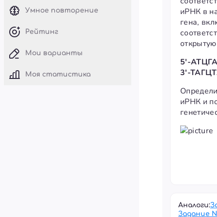
соответст
иРНК в н
Умное повторение
гена, вк
соответс
Рейтинг
открытую
Мои варианты
5'-АТЦГ
3'-ТАГЦ
Моя статистика
Определи
иРНК и п
генетиче
Аналоги:
З
Задание 