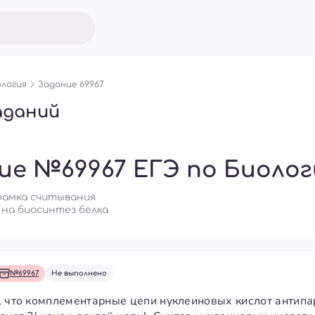
логия
Задание 69967
аданий
ие №69967 ЕГЭ по Биолог
 рамка считывания
 на биосинтез белка
№69967
Не выполнено
, что комплементарные цепи нуклеиновых кислот антипа