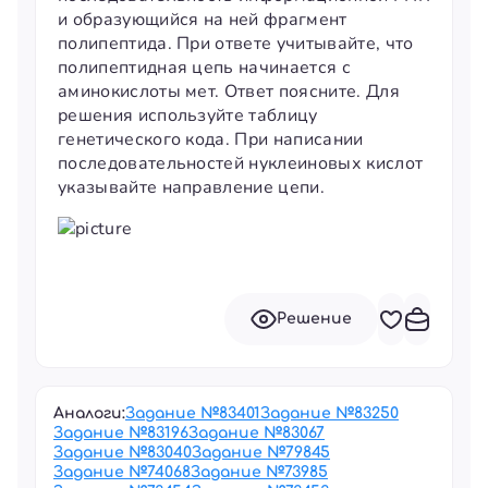
и образующийся на ней фрагмент
полипептида. При ответе учитывайте, что
полипептидная цепь начинается с
аминокислоты мет. Ответ поясните. Для
решения используйте таблицу
генетического кода. При написании
последовательностей нуклеиновых кислот
указывайте направление цепи.
Решение
Аналоги:
Задание №
83401
Задание №
83250
Задание №
83196
Задание №
83067
Задание №
83040
Задание №
79845
Задание №
74068
Задание №
73985