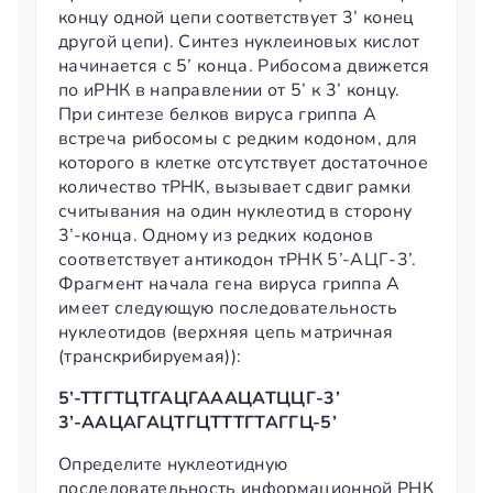
концу одной цепи соответствует 3’ конец
другой цепи). Синтез нуклеиновых кислот
начинается с 5’ конца. Рибосома движется
по иРНК в направлении от 5’ к 3’ концу.
При синтезе белков вируса гриппа А
встреча рибосомы с редким кодоном, для
которого в клетке отсутствует достаточное
количество тРНК, вызывает сдвиг рамки
считывания на один нуклеотид в сторону
3’-конца. Одному из редких кодонов
соответствует антикодон тРНК 5’-АЦГ-3’.
Фрагмент начала гена вируса гриппа А
имеет следующую последовательность
нуклеотидов (верхняя цепь матричная
(транскрибируемая)):
5’-ТТГТЦТГАЦГАААЦАТЦЦГ-3’
3’-ААЦАГАЦТГЦТТТГТАГГЦ-5’
Определите нуклеотидную
последовательность информационной РНК