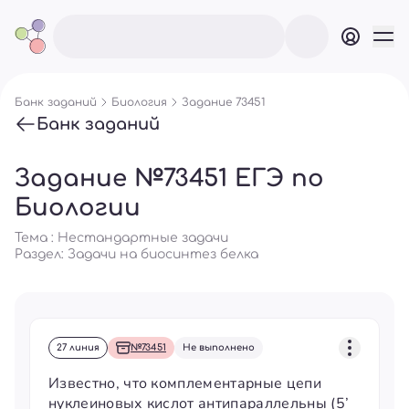
Банк заданий
Биология
Задание 73451
Банк заданий
Задание №73451 ЕГЭ по
Биологии
Тема : Нестандартные задачи
Раздел:
Задачи на биосинтез белка
27 линия
№73451
Не выполнено
Известно, что комплементарные цепи
нуклеиновых кислот антипараллельны (5’