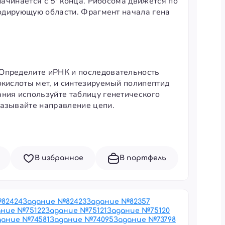
начинается с 5' конца. Рибосома движется по
екодирующую области. Фрагмент начала гена
 Определите иРНК и последовательность
окислоты мет, и синтезируемый полипептид
ания используйте таблицу генетического
казывайте направление цепи.
В избранное
В портфель
№
82424
Задание №
82423
Задание №
82357
ание №
75122
Задание №
75121
Задание №
75120
дание №
74581
Задание №
74095
Задание №
73798