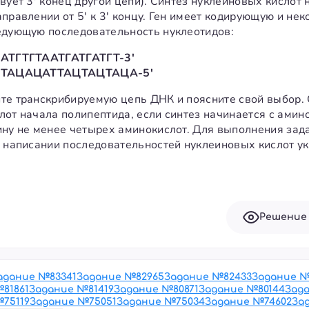
вует 3' конец другой цепи). Синтез нуклеиновых кислот 
аправлении от 5' к 3' концу. Ген имеет кодирующую и н
едующую последовательность нуклеотидов:
ААТГТГТААТГАТГАТГТ-3'
ТТАЦАЦАТТАЦТАЦТАЦА-5'
те транскрибируемую цепь ДНК и поясните свой выбор.
лот начала полипептида, если синтез начинается с амин
ину не менее четырех аминокислот. Для выполнения зад
и написании последовательностей нуклеиновых кислот у
Решение
адание №
83341
Задание №
82965
Задание №
82433
Задание 
№
81861
Задание №
81419
Задание №
80871
Задание №
80144
Зад
№
75119
Задание №
75051
Задание №
75034
Задание №
74602
За