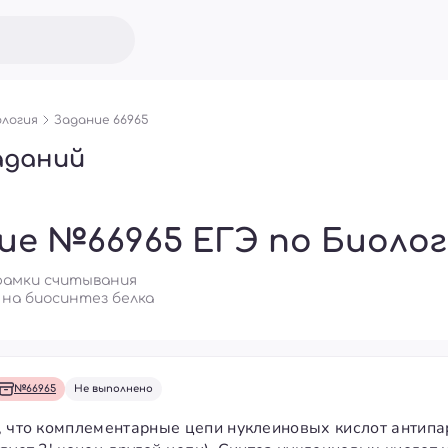
логия
Задание 66965
аданий
ие №66965 ЕГЭ по Биоло
 рамки считывания
 на биосинтез белка
№66965
Не выполнено
, что комплементарные цепи нуклеиновых кислот антипа