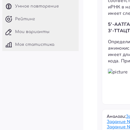
соответст
иРНК в н
Умное повторение
имеет сл
Рейтинг
5'-ААТГ
3'-ТТАЦ
Мои варианты
Определи
Моя статистика
аминокис
имеет дл
кода. Пр
Аналоги:
З
Задание 
Задание 