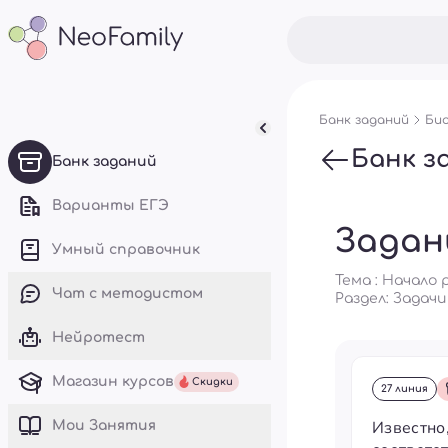
Банк заданий
Био
Банк з
Банк заданий
Варианты ЕГЭ
Задан
Умный справочник
Тема : Начало
Чат с методистом
Раздел:
Задачи
Нейротест
Магазин курсов
Скидки
27 линия
Известно
Mои Занятия