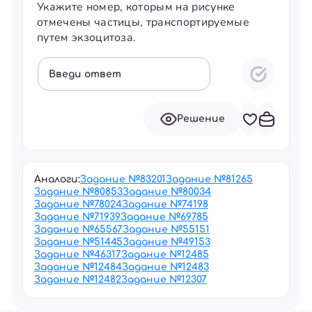
Укажите номер, которым на рисунке
отмечены частицы, транспортируемые
путем экзоцитоза.
Введи ответ
Решение
Аналоги:
Задание №
83201
Задание №
81265
Задание №
80853
Задание №
80034
Задание №
78024
Задание №
74198
Задание №
71939
Задание №
69785
Задание №
65567
Задание №
55151
Задание №
51445
Задание №
49153
Задание №
46317
Задание №
12485
Задание №
12484
Задание №
12483
Задание №
12482
Задание №
12307