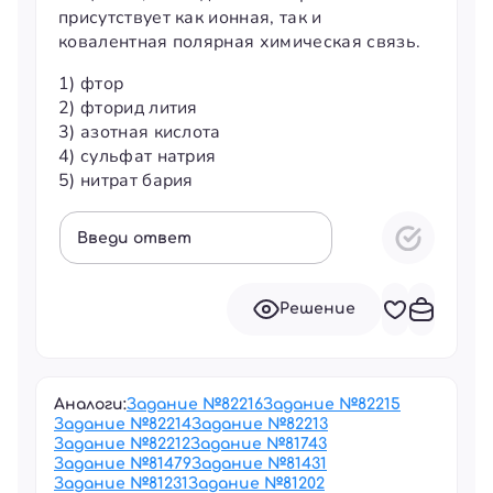
присутствует как ионная, так и
ковалентная полярная химическая связь.
1) фтор
2) фторид лития
3) азотная кислота
4) сульфат натрия
5) нитрат бария
Введи ответ
Решение
Аналоги:
Задание №
82216
Задание №
82215
Задание №
82214
Задание №
82213
Задание №
82212
Задание №
81743
Задание №
81479
Задание №
81431
Задание №
81231
Задание №
81202