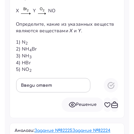
X
Y
NO
Определите, какие из указанных веществ
являются веществами
Х
и
Y
.
1) N
2
2) NH
Br
4
3) NH
3
4) HBr
5) NO
2
Введи ответ
Решение
Аналоги:
Задание №
82225
Задание №
82224