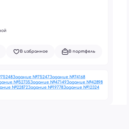
ной
В избранное
В портфель
№
75248
Задание №
75247
Задание №
74168
дание №
52735
Задание №
47149
Задание №
42898
дание №
22872
Задание №
19778
Задание №
12324