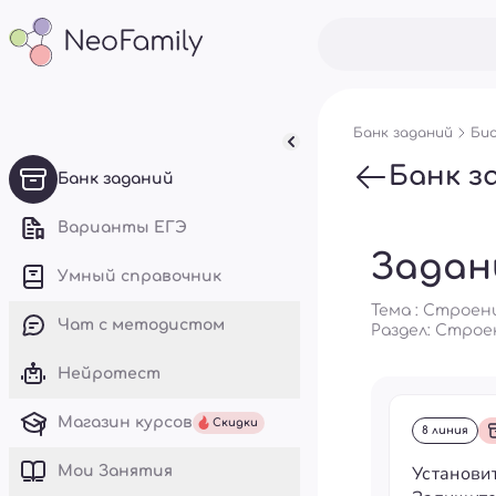
Банк заданий
Био
Банк з
Банк заданий
Варианты ЕГЭ
Задан
Умный справочник
Тема : Строен
Чат с методистом
Раздел:
Строе
Нейротест
Магазин курсов
Скидки
8 линия
Установи
Mои Занятия