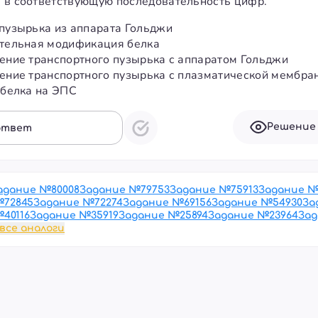
 в соответствующую последовательность цифр.
 пузырька из аппарата Гольджи
ательная модификация белка
нение транспортного пузырька с аппаратом Гольджи
нение транспортного пузырька с плазматической мембра
 белка на ЭПС
Решение
ответ
адание №
80008
Задание №
79753
Задание №
75913
Задание 
№
72845
Задание №
72274
Задание №
69156
Задание №
54930
За
№
40116
Задание №
35919
Задание №
25894
Задание №
23964
За
все аналоги