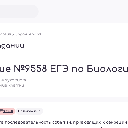
логия
Задание 9558
аданий
ие №9558 ЕГЭ по Биолог
ие эукариот
ние клетки
№9558
Не выполнено
те последовательность событий, приводящих к секреции 