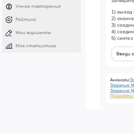
Запишите
Умное повторение
1) выход
2) оконч
Рейтинг
3) соеди
4) соеди
Мои варианты
5) синтез
Моя статистика
Введи 
Аналоги:
З
Задание 
Задание 
Показать 