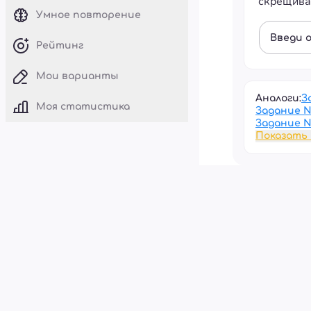
скрещива
Умное повторение
Введи 
Рейтинг
Мои варианты
Аналоги:
З
Моя статистика
Задание 
Задание 
Показать 