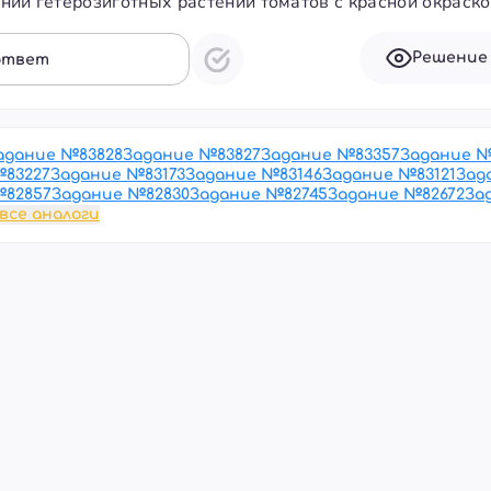
нии гетерозиготных растений томатов с красной окраско
Решение
ответ
адание №
83828
Задание №
83827
Задание №
83357
Задание 
№
83227
Задание №
83173
Задание №
83146
Задание №
83121
Зад
№
82857
Задание №
82830
Задание №
82745
Задание №
82672
За
все аналоги