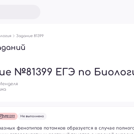
логия
Задание 81399
аданий
ие №81399 ЕГЭ по Биолог
 Менделя
ика
№81399
Не выполнено
разных фенотипов потомков образуется в случае полно