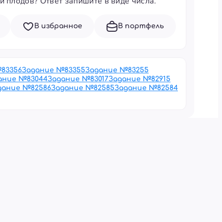
й плодов? Ответ запишите в виде числа.
В избранное
В портфель
№
83356
Задание №
83355
Задание №
83255
ание №
83044
Задание №
83017
Задание №
82915
дание №
82586
Задание №
82585
Задание №
82584