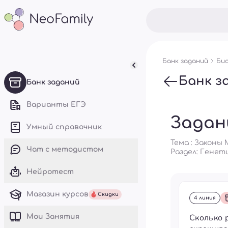
Банк заданий
Био
Банк з
Банк заданий
Варианты ЕГЭ
Задан
Умный справочник
Тема : Законы
Чат с методистом
Раздел:
Генет
Нейротест
Магазин курсов
Скидки
4 линия
Сколько 
Mои Занятия