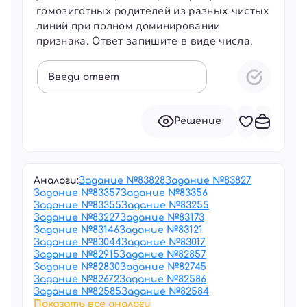
гомозиготных родителей из разных чистых
линий при полном доминировании
признака. Ответ запишите в виде числа.
Введи ответ
Решение
Аналоги:
Задание №
83828
Задание №
83827
Задание №
83357
Задание №
83356
Задание №
83355
Задание №
83255
Задание №
83227
Задание №
83173
Задание №
83146
Задание №
83121
Задание №
83044
Задание №
83017
Задание №
82915
Задание №
82857
Задание №
82830
Задание №
82745
Задание №
82672
Задание №
82586
Задание №
82585
Задание №
82584
Показать все аналоги