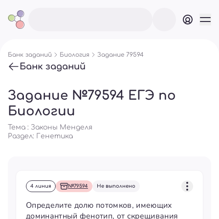
Банк заданий
Биология
Задание 79594
Банк заданий
Задание №79594 ЕГЭ по
Биологии
Тема : Законы Менделя
Раздел:
Генетика
4 линия
№79594
Не выполнено
Определите долю потомков, имеющих
доминантный фенотип, от скрещивания