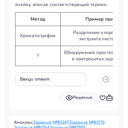
ячейку, вписав соответствующий термин.
Метод
Пример примене
Разделение хлорофилла 
Хроматография
экстракта листьев ш
Обнаружение простейших р
?
в эритроцитах зараженн
Введи ответ
Решение
Аналоги:
Задание №
83347
Задание №
83170
Задание №
83014
Задание №
82995